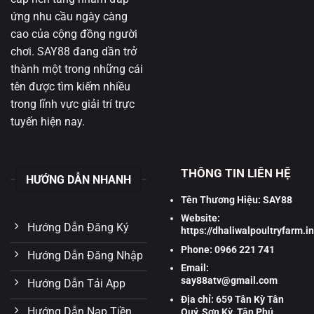
ứng nhu cầu ngày càng
cao của cộng đồng người
chơi. SAY88 đang dần trở
thành một trong những cái
tên được tìm kiếm nhiều
trong lĩnh vực giải trí trực
tuyến hiện nay.
THÔNG TIN LIÊN HỆ
HƯỚNG DẪN NHANH
Tên Thương Hiệu: SAY88
Website:
Hướng Dẫn Đăng Ký
https://dhaliwalpoultryfarm.in
Phone: 0966 221 741
Hướng Dẫn Đăng Nhập
Email:
say88atv@gmail.com
Hướng Dẫn Tải App
Địa chỉ: 659 Tân Kỳ Tân
Hướng Dẫn Nạp Tiền
Quý, Sơn Kỳ, Tân Phú,