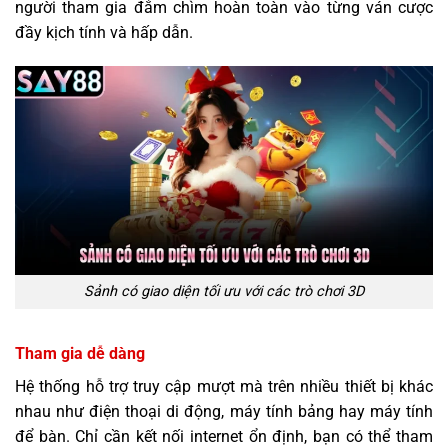
người tham gia đắm chìm hoàn toàn vào từng ván cược
đầy kịch tính và hấp dẫn.
Sảnh có giao diện tối ưu với các trò chơi 3D
Tham gia dễ dàng
Hệ thống hỗ trợ truy cập mượt mà trên nhiều thiết bị khác
nhau như điện thoại di động, máy tính bảng hay máy tính
để bàn. Chỉ cần kết nối internet ổn định, bạn có thể tham