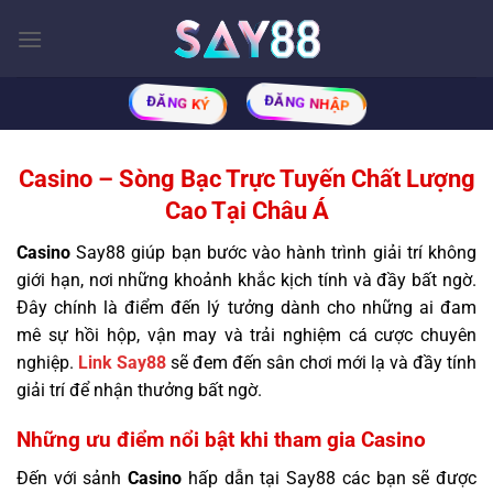
Chuyển
đến
nội
dung
ĐĂNG NHẬP
ĐĂNG KÝ
Casino – Sòng Bạc Trực Tuyến Chất Lượng
Cao Tại Châu Á
Casino
Say88 giúp bạn bước vào hành trình giải trí không
giới hạn, nơi những khoảnh khắc kịch tính và đầy bất ngờ.
Đây chính là điểm đến lý tưởng dành cho những ai đam
mê sự hồi hộp, vận may và trải nghiệm cá cược chuyên
nghiệp.
Link Say88
sẽ đem đến sân chơi mới lạ và đầy tính
giải trí để nhận thưởng bất ngờ.
Những ưu điểm nổi bật khi tham gia Casino
Đến với sảnh
Casino
hấp dẫn tại Say88 các bạn sẽ được