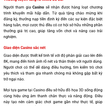
Người tham gia
Casino
sẽ nhận được hàng loạt chương
trình khuyến mãi hấp dẫn. Từ quà tặng chào mừng khi
đăng ký, thưởng nạp tiền định kỳ đến các sự kiện đặc biệt
hàng tuần, mọi cược thủ đều có cơ hội sở hữu những phần
thưởng giá trị cao, giúp tăng vốn chơi và nâng cao trải
nghiệm.
Giao diện Casino sắc nét
Giao diện được thiết kế tinh tế với độ phân giải cao lên đến
8K, mang đến hình ảnh rõ nét và thân thiện với người dùng.
Người chơi có thể dễ dàng điều hướng, tìm kiếm trò chơi
yêu thích và tham gia nhanh chóng mà không gặp bất kỳ
trở ngại nào.
Mọi tựa game tại Casino đều sở hữu đồ họa 3D sống động
cùng hiệu ứng âm thanh chân thực và năng động. Điều
này tạo nên cảm giác chơi game gần như thực tế, giúp