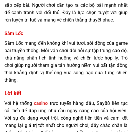
sắp xếp bài. Người chơi cần tạo ra các bộ bài mạnh nhất
để cạnh tranh với đối thủ. Đây là lựa chọn tuyệt vời giúp
rèn luyện trí tuệ và mang về chiến thắng thuyết phục.
Sâm Lốc
Sâm Lốc mang đến không khí vui tươi, sôi động của game
bài truyền thống. Mỗi ván chơi đòi hỏi sự tập trung cao độ,
khả năng phân tích tình huống và chiến lược hợp lý. Trò
chơi giúp người tham gia tận hưởng niềm vui bất tận đồng
thời khẳng định vị thế ông vua sòng bạc qua từng chiến
thắng.
Lời kết
Với hệ thống
casino
trực tuyến hàng đầu, Say88 liên tục
cải tiến để đáp ứng nhu cầu ngày càng cao của hội viên.
Với sự đa dạng vượt trội, công nghệ tiên tiến và cam kết
mang lại giá trị tốt nhất cho người chơi, đây chắc chắn là