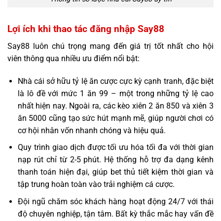
Lợi ích khi thao tác đăng nhập Say88
Say88 luôn chú trọng mang đến giá trị tốt nhất cho hội
viên thông qua nhiều ưu điểm nổi bật:
Nhà cái sở hữu tỷ lệ ăn cược cực kỳ cạnh tranh, đặc biệt
là lô đề với mức 1 ăn 99 – một trong những tỷ lệ cao
nhất hiện nay. Ngoài ra, các kèo xiên 2 ăn 850 và xiên 3
ăn 5000 cũng tạo sức hút mạnh mẽ, giúp người chơi có
cơ hội nhân vốn nhanh chóng và hiệu quả.
Quy trình giao dịch được tối ưu hóa tối đa với thời gian
nạp rút chỉ từ 2-5 phút. Hệ thống hỗ trợ đa dạng kênh
thanh toán hiện đại, giúp bet thủ tiết kiệm thời gian và
tập trung hoàn toàn vào trải nghiệm cá cược.
Đội ngũ chăm sóc khách hàng hoạt động 24/7 với thái
độ chuyên nghiệp, tận tâm. Bất kỳ thắc mắc hay vấn đề