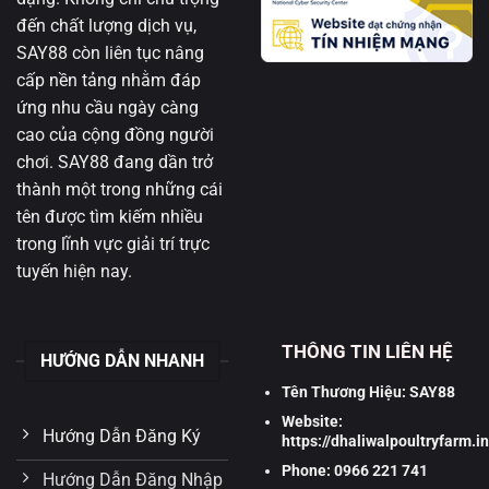
đến chất lượng dịch vụ,
SAY88 còn liên tục nâng
cấp nền tảng nhằm đáp
ứng nhu cầu ngày càng
cao của cộng đồng người
chơi. SAY88 đang dần trở
thành một trong những cái
tên được tìm kiếm nhiều
trong lĩnh vực giải trí trực
tuyến hiện nay.
THÔNG TIN LIÊN HỆ
HƯỚNG DẪN NHANH
Tên Thương Hiệu: SAY88
Website:
Hướng Dẫn Đăng Ký
https://dhaliwalpoultryfarm.in
Phone: 0966 221 741
Hướng Dẫn Đăng Nhập