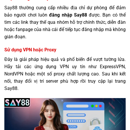
Say88 thường cung cấp nhiều địa chỉ dự phòng để đảm
bảo người chơi luôn
đăng nhập Say88
được. Bạn có thể
tìm các link thay thế qua nhóm hỗ trợ chính thức, diễn đàn
hoặc fanpage của nhà cái để tiếp tục đăng nhập mà không
gián đoạn.
Sử dụng VPN hoặc Proxy
Đây là giải pháp hiệu quả và phổ biến để vượt tường lửa.
Hãy tải các ứng dụng VPN uy tín như ExpressVPN,
NordVPN hoặc một số proxy chất lượng cao. Sau khi kết
nối, thay đổi vị trí server phù hợp rồi truy cập lại trang
Say88.