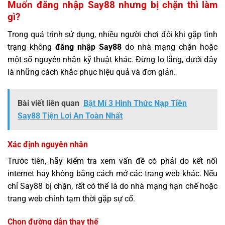
Muốn đăng nhập Say88 nhưng bị chặn thì làm
gì?
Trong quá trình sử dụng, nhiều người chơi đôi khi gặp tình
trạng không
đăng nhập Say88
do nhà mạng chặn hoặc
một số nguyên nhân kỹ thuật khác. Đừng lo lắng, dưới đây
là những cách khắc phục hiệu quả và đơn giản.
Bài viết liên quan
Bật Mí 3 Hình Thức Nạp Tiền
Say88 Tiện Lợi An Toàn Nhất
Xác định nguyên nhân
Trước tiên, hãy kiểm tra xem vấn đề có phải do kết nối
internet hay không bằng cách mở các trang web khác. Nếu
chỉ Say88 bị chặn, rất có thể là do nhà mạng hạn chế hoặc
trang web chính tạm thời gặp sự cố.
Chọn đường dẫn thay thế