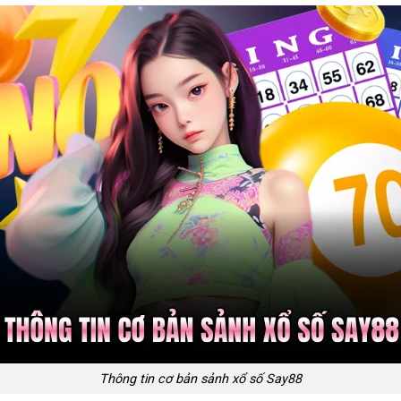
Thông tin cơ bản sảnh xổ số Say88