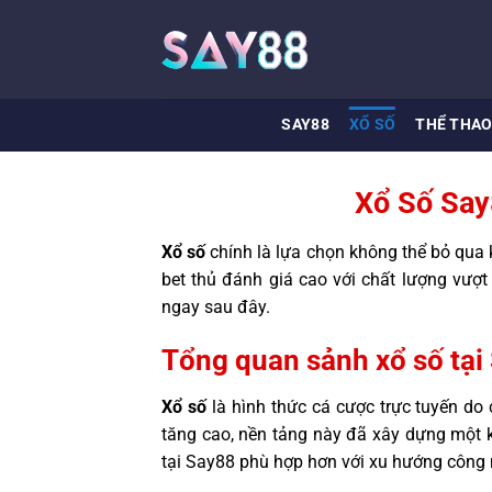
Chuyển
đến
nội
dung
SAY88
XỔ SỐ
THỂ THA
Xổ Số Say
Xổ số
chính là lựa chọn không thể bỏ qua 
bet thủ đánh giá cao với chất lượng vượt
ngay sau đây.
Tổng quan sảnh xổ số tại
Xổ số
là hình thức cá cược trực tuyến do
tăng cao, nền tảng này đã xây dựng một kh
tại Say88 phù hợp hơn với xu hướng công n