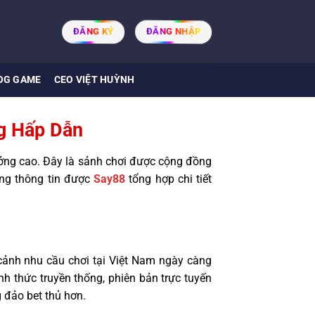
ĐĂNG NHẬP
ĐĂNG KÝ
OG GAME
CEO VIỆT HUỲNH
ng Hấp Dẫn
ưởng cao. Đây là sảnh chơi được cộng đồng
ững thông tin được
Say88
tổng hợp chi tiết
 cảnh nhu cầu chơi tại Việt Nam ngày càng
nh thức truyền thống, phiên bản trực tuyến
 đảo bet thủ hơn.