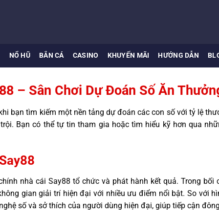
O
NỔ HŨ
BẮN CÁ
CASINO
KHUYẾN MÃI
HƯỚNG DẪN
BL
88 – Sân Chơi Dự Đoán Số Ăn Thưở
khi bạn tìm kiếm một nền tảng dự đoán các con số với tỷ lệ th
 trội. Bạn có thể tự tin tham gia hoặc tìm hiểu kỹ hơn qua nh
 Say88
 chính nhà cái Say88 tổ chức và phát hành kết quả. Trong bối
ông gian giải trí hiện đại với nhiều ưu điểm nổi bật. So với hì
ghệ số và sở thích của người dùng hiện đại, giúp tiếp cận đông