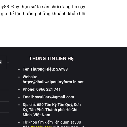
y88. Đây thực sự là sân chơi đáng tin cậy
am gia để tận hưởng những khoảnh khắc hồi
THÔNG TIN LIÊN HỆ
H
Tên Thương Hiệu: SAY88
Website:
https://dhaliwalpoultryfarm.in.net
Phone: 0966 221 741
Email:
say88atv@gmail.com
Địa chỉ: 659 Tân Kỳ Tân Quý, Sơn
Kỳ, Tân Phú, Thành phố Hồ Chí
Minh, Việt Nam
Từ khóa tìm kiếm liên quan say88