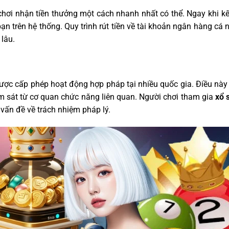
 chơi nhận tiền thưởng một cách nhanh nhất có thể. Ngay khi kế
ạn trên hệ thống. Quy trình rút tiền về tài khoản ngân hàng cá
 lâu.
ược cấp phép hoạt động hợp pháp tại nhiều quốc gia. Điều nà
m sát từ cơ quan chức năng liên quan. Người chơi tham gia
xổ 
vấn đề về trách nhiệm pháp lý.