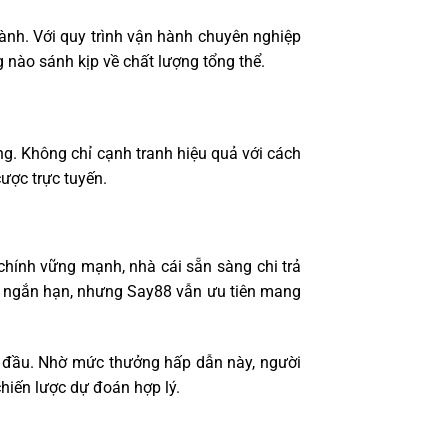
hành. Với quy trình vận hành chuyên nghiệp
 nào sánh kịp về chất lượng tổng thể.
ờng. Không chỉ cạnh tranh hiệu quả với cách
cược trực tuyến.
 chính vững mạnh, nhà cái sẵn sàng chi trả
n ngắn hạn, nhưng Say88 vẫn ưu tiên mang
ban đầu. Nhờ mức thưởng hấp dẫn này, người
chiến lược dự đoán hợp lý.