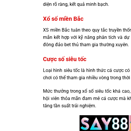
diện rõ ràng, kết quả minh bạch.
Xổ số miền Bắc
XS miền Bắc tuân theo quy tắc truyền th
mắn kết hợp với kỹ năng phân tích và dự 
đông đảo bet thủ tham gia thường xuyên.
Cược số siêu tốc
Loại hình siêu tốc là hình thức cá cược có
chơi có thể tham gia nhiều vòng trong thời
Mức thưởng trong xổ số siêu tốc khá cao,
hội viên thỏa mãn đam mê cá cược mà khô
tăng tần suất trải nghiệm.