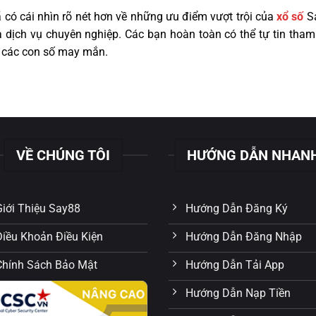
ã có cái nhìn rõ nét hơn về những ưu điểm vượt trội của
xổ số
Sa
và dịch vụ chuyên nghiệp. Các bạn hoàn toàn có thể tự tin th
ừ các con số may mắn.
VỀ CHÚNG TÔI
HƯỚNG DẪN NHAN
Giới Thiệu Say88
Hướng Dẫn Đăng Ký
Điều Khoản Điều Kiện
Hướng Dẫn Đăng Nhập
Chính Sách Bảo Mật
Hướng Dẫn Tải App
Hướng Dẫn Nạp Tiền