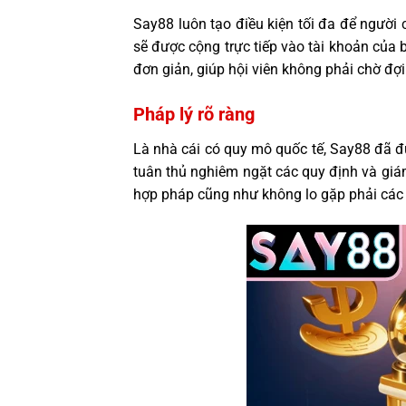
Say88 luôn tạo điều kiện tối đa để người
sẽ được cộng trực tiếp vào tài khoản của b
đơn giản, giúp hội viên không phải chờ đợi
Pháp lý rõ ràng
Là nhà cái có quy mô quốc tế, Say88 đã đ
tuân thủ nghiêm ngặt các quy định và giá
hợp pháp cũng như không lo gặp phải các 