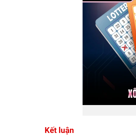
Kết luận