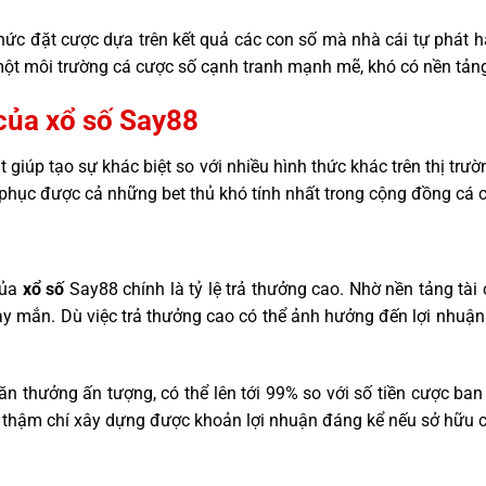
thức đặt cược dựa trên kết quả các con số mà nhà cái tự phát 
một môi trường cá cược số cạnh tranh mạnh mẽ, khó có nền tảng
của xổ số Say88
giúp tạo sự khác biệt so với nhiều hình thức khác trên thị trư
 phục được cả những bet thủ khó tính nhất trong cộng đồng cá 
của
xổ số
Say88 chính là tỷ lệ trả thưởng cao. Nhờ nền tảng tài
y mắn. Dù việc trả thưởng cao có thể ảnh hưởng đến lợi nhuậ
ệ ăn thưởng ấn tượng, có thể lên tới 99% so với số tiền cược 
à thậm chí xây dựng được khoản lợi nhuận đáng kể nếu sở hữu 